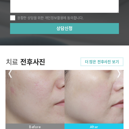
원활한 상담을 위한 개인정보활용에 동의합니다.
치료
전후사진
더 많은 전후사진 보기
Before
Before
Before
Before
Before
Before
Before
Before
After
After
After
After
After
After
After
After