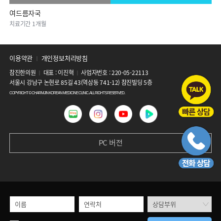
여드름자국
아이스픽흉터, 박스형흉터, 복합형흉터,..
여드름붉은자국, 볼여드름
여드름자국
복합성흉터, 모공
화농성여드름,복합성흉터
여드름자국
아이스픽흉터, 박스형흉터, 복합형흉터,..
치료기간 1개월
치료기간 1개월
치료기간 1개월
치료기간 1개월
치료기간 1개월
치료기간 2개월
치료기간 1개월
치료기간 1개월
이용약관
개인정보처리방침
│
참진한의원
대표 : 이진혁
사업자번호 : 220-05-22113
│
│
서울시 강남구 논현로 85길 43(역삼동 741-12) 참진빌딩 5층
COPYRIGHT © CHARMJIN KOREAN MEDICINE CLINIC. ALL RIGHTS RESERVED.
PC 버전